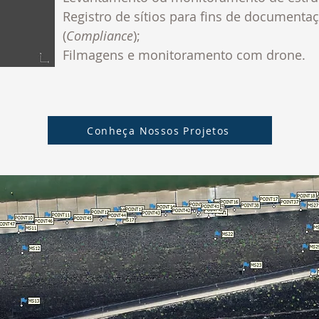
Registro de sítios para fins de document
(
Compliance
);
Filmagens e monitoramento com drone.
Conheça Nossos Projetos