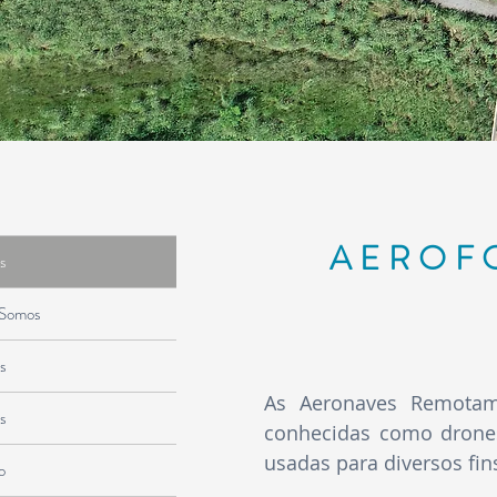
AEROF
s
Somos
s
As Aeronaves Remotame
s
conhecidas como drones
usadas para diversos fin
o