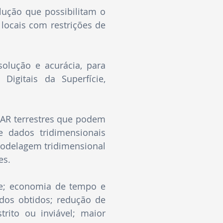
lução que possibilitam o
locais com restrições de
olução e acurácia, para
igitais da Superfície,
AR terrestres que podem
e dados tridimensionais
modelagem tridimensional
es.
de; economia de tempo e
ados obtidos; redução de
rito ou inviável; maior