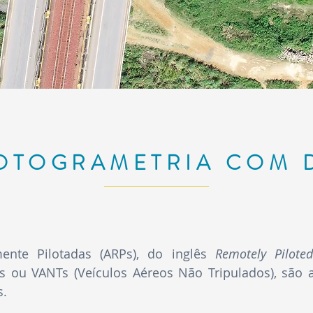
OTOGRAMETRIA
COM 
nte Pilotadas (ARPs), do inglês
Remotely Pilote
 ou VANTs (Veículos Aéreos Não Tripulados), são a
s.